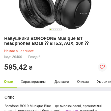
Навушники BOROFONE Musique BT
headphones BO19 ⁇ BT5.3, AUX, 20h ⁇
Немає в наявності
Код: 26406
Роздріб
595,42
₴
Опис
Характеристики
Доставка
Оплата
Умови п
Опис
Borofone BO19 Musique Blue – це висококласні, ергономічні,
стильні, повнорозмірні бездротові
навушники
, виконані в