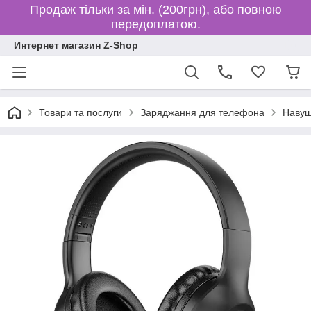
Продаж тільки за мін. (200грн), або повною
передоплатою.
Интернет магазин Z-Shop
Товари та послуги
Заряджання для телефона
Навуш