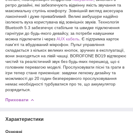
ретро дизайні, які забезпечують відмінну якість звучання та
максимальну ступінь комфорту. Зовнішній вигляд аксесуара
лаконічний і дуже привабливий. Великі амбушури надійно
ізолюють вуха користувача від зовнішніх звуків. Технологія
Bluetooth 5.3 забезпечує стабільне та швидке підключення
гарнітури до будь-якого девайсу, за потреби навушники
можна підключити і через
AUX кабель
. Є підтримка карток
пам'яті та вбудований мікрофон. Пульт управління
складається з кількох великих кнопок, зручних в експлуатації,
вони знаходяться на лівій чашці. BOROFONE BO19 відтворює
чистий та реалістичний звук без будь-яких перешкод, що є
головним перевагою моделі. Прослуховувати пісні та грати в
ігри тепер стане приємніше: завдяки легкому дизайну та
можливості до 20 годин безперервного прослуховування
немає необхідності турбуватися про те, що аккумулятор
розрядиться.
Приховати
Характеристики
Основні