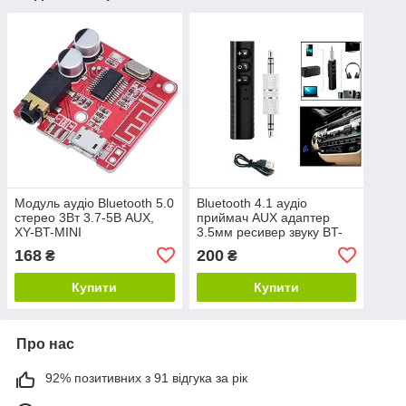
Модуль аудіо Bluetooth 5.0
Bluetooth 4.1 аудіо
стерео 3Вт 3.7-5В AUX,
приймач AUX адаптер
XY-BT-MINI
3.5мм ресивер звуку BT-
801
168
200
₴
₴
Купити
Купити
Про нас
92% позитивних з 91 відгука за рік