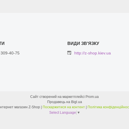
 309-40-75
http://z-shop.kiev.ua
Сайт створений на маркетплейсі
Prom.ua
Продавець на Bigl.ua
Интернет магазин Z-Shop |
Поскаржитися на контент
|
Політика конфіденційнос
Select Language
▼