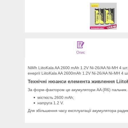
Опис
NiMh LiitoKala AA 2600 mAh 1.2V Ni-26/AA Ni-MH 4 ш
енергії LiitoKala AA 2600mAh 1.2V Ni-26/AA Ni-MH 4 
Технічні нюанси елемента живлення LiitoK
За форм-фактором це акумулятори AA (R6) пальчик. 
місткість 2600 mAh;
напруга 1.2 V.
Для збільшення часу експлуатації акумулятора радим