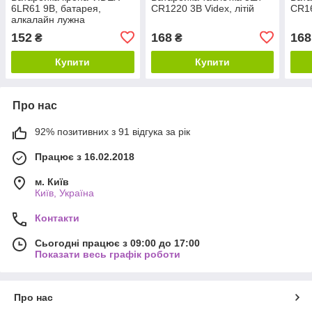
6LR61 9В, батарея,
CR1220 3В Videx, літій
CR16
алкалайн лужна
152
168
168
₴
₴
Купити
Купити
Про нас
92% позитивних з 91 відгука за рік
Працює з 16.02.2018
м. Київ
Київ, Україна
Контакти
Сьогодні працює з 09:00 до 17:00
Показати весь графік роботи
Про нас