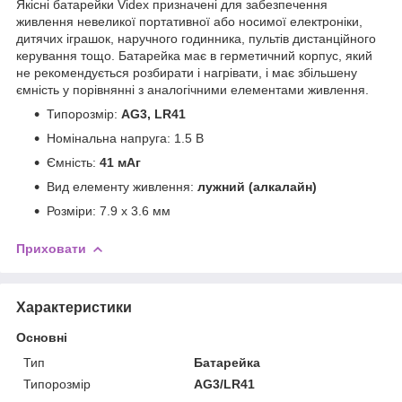
Якісні батарейки Videx призначені для забезпечення
живлення невеликої портативної або носимої електроніки,
дитячих іграшок, наручного годинника, пультів дистанційного
керування тощо. Батарейка має в герметичний корпус, який
не рекомендується розбирати і нагрівати, і має збільшену
ємність у порівнянні з аналогічними елементами живлення.
Типорозмір:
AG3, LR41
Номінальна напруга: 1.5 В
Ємність:
41 мАг
Вид елементу живлення:
лужний (алкалайн)
Розміри: 7.9 x 3.6 мм
Приховати
Характеристики
Основні
Тип
Батарейка
Типорозмір
AG3/LR41