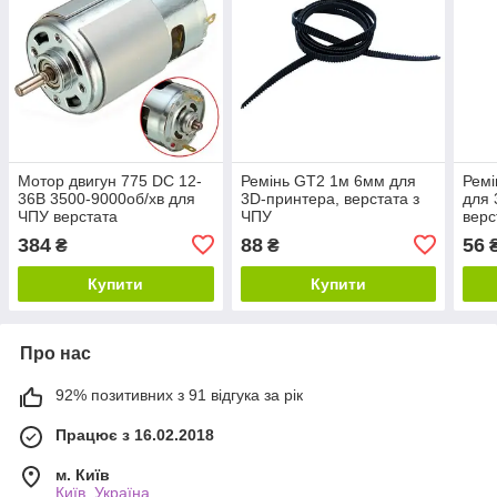
Мотор двигун 775 DC 12-
Ремінь GT2 1м 6мм для
Рем
36В 3500-9000об/хв для
3D-принтера, верстата з
для 
ЧПУ верстата
ЧПУ
верс
384
88
56
₴
₴
Купити
Купити
Про нас
92% позитивних з 91 відгука за рік
Працює з 16.02.2018
м. Київ
Київ, Україна