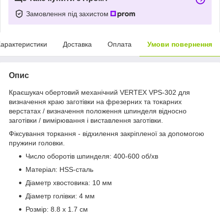
Замовлення під захистом
арактеристики
Доставка
Оплата
Умови повернення
Опис
Краєшукач обертовий механічний VERTEX VPS-302 для
визначення краю заготівки на фрезерних та токарних
верстатах / визначення положення шпинделя відносно
заготівки / вимірювання і виставлення заготівки.
Фіксування торкання - відхилення закріпленої за допомогою
пружини головки.
Число оборотів шпинделя: 400-600 об/хв
Матеріал: HSS-сталь
Діаметр хвостовика: 10 мм
Діаметр голівки: 4 мм
Розмір: 8.8 х 1.7 см