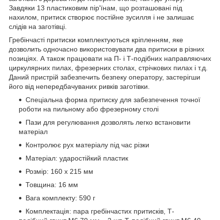
Завдяки 13 пластиковим пір'їнам, що розташовані під
нахилом, притиск створює постійне зусилля і не залишає
слідів на заготівці.
Гребінчасті притиски комплектуються кріпленням, яке
дозволить одночасно використовувати два притиски в різних
позиціях. А також працювати на П- і Т-подібних направляючих
циркулярних пилах, фрезерних столах, стрічкових пилах і т.д.
Даний пристрій забезпечить безпеку оператору, застерігши
його від непередбачуваних ривків заготівки.
Спеціальна форма притиску для забезпечення точної
роботи на пильному або фрезерному столі
Пази для регулювання дозволять легко встановити
матеріал
Контролює рух матеріалу під час різки
Матеріал: ударостійкий пластик
Розмір: 160 х 215 мм
Товщина: 16 мм
Вага комплекту: 590 г
Комплектація: пара гребінчастих притисків, Т-