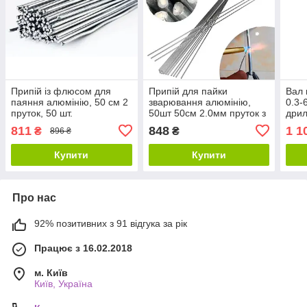
Припій із флюсом для
Припій для пайки
Вал 
паяння алюмінію, 50 см 2
зварювання алюмінію,
0.3-
пруток, 50 шт.
50шт 50см 2.0мм пруток з
дрил
флюсом
811
848
1 1
₴
₴
896 ₴
Купити
Купити
Про нас
92% позитивних з 91 відгука за рік
Працює з 16.02.2018
м. Київ
Київ, Україна