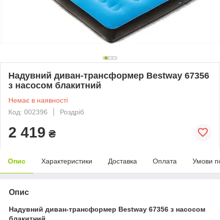
Надувний диван-трансформер Bestway 67356
з насосом блакитний
Немає в наявності
Код: 002396
Роздріб
2 419
₴
Опис
Характеристики
Доставка
Оплата
Умови п
Опис
Надувний диван-трансформер Bestway 67356 з насосом
блакитний