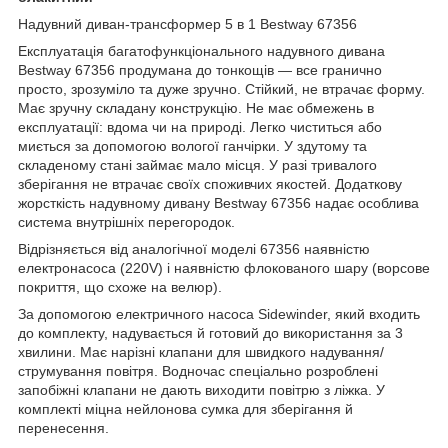
Надувний диван-трансформер 5 в 1 Bestway 67356
Експлуатація багатофункціонального надувного дивана
Bestway 67356 продумана до тонкощів — все гранично
просто, зрозуміло та дуже зручно. Стійкий, не втрачає форму.
Має зручну складану конструкцію. Не має обмежень в
експлуатації: вдома чи на природі. Легко чиститься або
миється за допомогою вологої ганчірки. У здутому та
складеному стані займає мало місця. У разі тривалого
зберігання не втрачає своїх споживчих якостей. Додаткову
жорсткість надувному дивану Bestway 67356 надає особлива
система внутрішніх перегородок.
Відрізняється від аналогічної моделі 67356 наявністю
електронасоса (220V) і наявністю флокованого шару (ворсове
покриття, що схоже на велюр).
За допомогою електричного насоса Sidewinder, який входить
до комплекту, надувається й готовий до використання за 3
хвилини. Має нарізні клапани для швидкого надування/
струмування повітря. Водночас спеціально розроблені
запобіжні клапани не дають виходити повітрю з ліжка. У
комплекті міцна нейлонова сумка для зберігання й
перенесення.