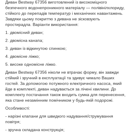
Диван Bestway 67356 виготовлений із високоміцного
безпечного водонепроникного матеріалу — полівінілхлориду,
стійкого до перепадів температур і механічних навантажень.
Завдяки цьому покриттю з дивана не зісковзують
простирадла. Варіанти використання:
1. двомісний диван;
2. двомісна канапа;
3. диван із відкинутою спинкою;
4. двомісне ліжко;
5. високе одномісне ліжко.
Диван Bestway 67356 ніколи не втрачає форму, він завжди
стійкий і зручний в експлуатації та здивує чимало Ваших
гостей. За допомогою потужного електричного насоса, який
йде в комплекті, диван надувається за лічені хвилини. До
комплекту постачання також входить сумка для перенесення,
яка стане незамінним помічником у будь-якій подорожі.
Особливості:
- нарізні клапани для швидкого надування/струмування
повітря;
- зручна складана конструкція;