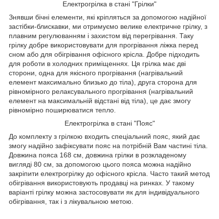
Електрогрілка в стані "Грілки"
Знявши бічні елементи, які кріпляться за допомогою надійної
застібки-блискавки, ми отримуємо велике електричне грілку, з
плавним регулюванням і захистом від перегрівання. Таку
грілку добре використовувати для прогрівання ліжка перед
сном або для обігрівання офісного крісла. Добре підходить
для роботи в холодних приміщеннях. Ця грілка має дві
сторони, одна для якісного прогрівання (нагрівальний
елемент максимально близько до тіла), друга сторона для
рівномірного релаксувального прогрівання (нагрівальний
елемент на максимальній відстані від тіла), це дає змогу
рівномірно поширюватися тепло.
Електрогрілка в стані "Пояс"
До комплекту з грілкою входить спеціальний пояс, який дає
змогу надійно зафіксувати пояс на потрібній Вам частині тіла.
Довжина пояса 168 см, довжина грілки в розкладеному
вигляді 80 см, за допомогою цього пояса можна надійно
закріпити електрогрілку до офісного крісла. Часто такий метод
обігрівання використовують продавці на ринках. У такому
варіанті грілку можна застосовувати як для індивідуального
обігрівання, так і з лікувальною метою.