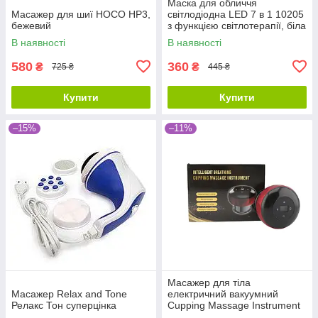
Маска для обличчя
Масажер для шиї HOCO HP3,
світлодіодна LED 7 в 1 10205
бежевий
з функцією світлотерапії, біла
В наявності
В наявності
580
360
₴
₴
725 ₴
445 ₴
Купити
Купити
–15%
–11%
Масажер для тіла
Масажер Relax and Tone
електричний вакуумний
Релакс Тон суперцінка
Cupping Massage Instrument
8857