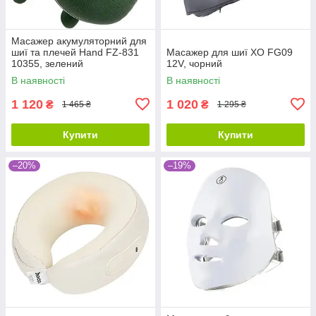
Масажер акумуляторний для
шиї та плечей Hand FZ-831
Масажер для шиї XO FG09
10355, зелений
12V, чорний
В наявності
В наявності
1 120
1 020
₴
₴
1 465 ₴
1 295 ₴
Купити
Купити
–20%
–19%