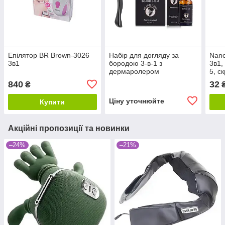
Епілятор BR Brown-3026
Набір для догляду за
Nano
3в1
бородою 3-в-1 з
3в1,
дермаролером
5, с
840
32
₴
Ціну уточнюйте
Купити
Акційні пропозиції та новинки
–24%
–21%