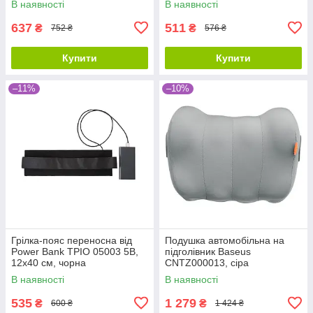
В наявності
В наявності
637
511
₴
₴
752 ₴
576 ₴
Купити
Купити
–11%
–10%
Грілка-пояс переносна від
Подушка автомобільна на
Power Bank ТРІО 05003 5В,
підголівник Baseus
12х40 см, чорна
CNTZ000013, сіра
В наявності
В наявності
535
1 279
₴
₴
600 ₴
1 424 ₴