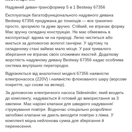
Надувний диван-трансформер 5 в 1 Bestway 67356
Експлуатація багатофункціонального надувного дивана
Bestway 67356 продумана до тонкощів — все гранично
просто, зрозуміло та дуже зручно. Стійкий, не втрачає форму.
Має зручну складану конструкцію. Не має обмежень в
експлуатації: вдома чи на природі. Легко чиститься або
миється за допомогою вологої ганчірки. У здутому та
складеному стані займає мало місця. У разі тривалого
зберігання не втрачає своїх споживчих якостей. Додаткову
жорсткість надувному дивану Bestway 67356 надає особлива
система внутрішніх перегородок.
Відрізняється від аналогічної моделі 67356 наявністю
електронасоса (220V) і наявністю флокованого шару (ворсове
покриття, що схоже на велюр).
За допомогою електричного насоса Sidewinder, який входить
до комплекту, надувається й готовий до використання за 3
хвилини. Має нарізні клапани для швидкого надування/
струмування повітря. Водночас спеціально розроблені
запобіжні клапани не дають виходити повітрю з ліжка. У
комплекті міцна нейлонова сумка для зберігання й
перенесення.