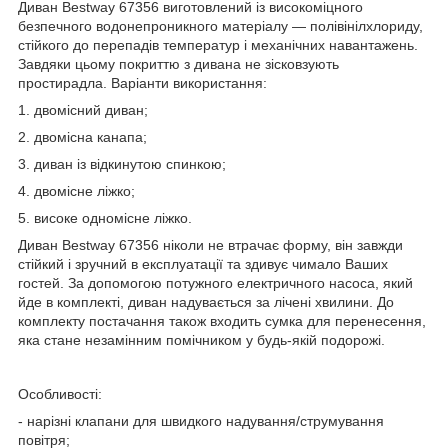
Диван Bestway 67356 виготовлений із високоміцного
безпечного водонепроникного матеріалу — полівінілхлориду,
стійкого до перепадів температур і механічних навантажень.
Завдяки цьому покриттю з дивана не зісковзують
простирадла. Варіанти використання:
1. двомісний диван;
2. двомісна канапа;
3. диван із відкинутою спинкою;
4. двомісне ліжко;
5. високе одномісне ліжко.
Диван Bestway 67356 ніколи не втрачає форму, він завжди
стійкий і зручний в експлуатації та здивує чимало Ваших
гостей. За допомогою потужного електричного насоса, який
йде в комплекті, диван надувається за лічені хвилини. До
комплекту постачання також входить сумка для перенесення,
яка стане незамінним помічником у будь-якій подорожі.
Особливості:
- нарізні клапани для швидкого надування/струмування
повітря;