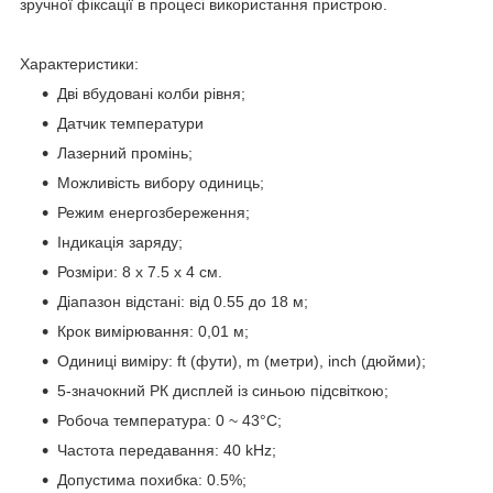
зручної фіксації в процесі використання пристрою.
Характеристики:
Дві вбудовані колби рівня;
Датчик температури
Лазерний промінь;
Можливість вибору одиниць;
Режим енергозбереження;
Індикація заряду;
Розміри: 8 х 7.5 х 4 см.
Діапазон відстані: від 0.55 до 18 м;
Крок вимірювання: 0,01 м;
Одиниці виміру: ft (фути), m (метри), inch (дюйми);
5-значокний РК дисплей із синьою підсвіткою;
Робоча температура: 0 ~ 43°C;
Частота передавання: 40 kHz;
Допустима похибка: 0.5%;