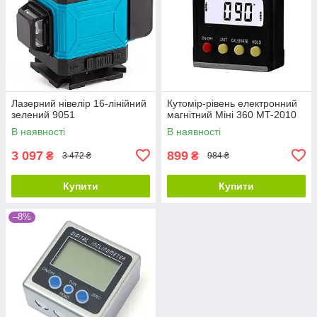
Лазерний нівелір 16-лінійний
Кутомір-рівень електронний
зелений 9051
магнітний Міні 360 MT-2010
В наявності
В наявності
3 097
899
₴
₴
3 472 ₴
984 ₴
Купити
Купити
–8%