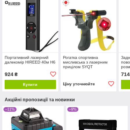
Портативний лазерний
Рогатка спортивна
Задн
далекомір HIREED 40м H6
мисливська з лазерним
пово
прицілом SYQT
розм
924
714
₴
Ціну уточнюйте
Купити
Акційні пропозиції та новинки
–11%
–9%