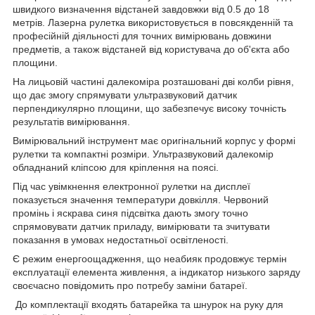
швидкого визначення відстаней завдовжки від 0.5 до 18
метрів. Лазерна рулетка використовується в повсякденній та
професійній діяльності для точних вимірювань довжини
предметів, а також відстаней від користувача до об'єкта або
площини.
На лицьовій частині далекоміра розташовані дві колби рівня,
що дає змогу спрямувати ультразвуковий датчик
перпендикулярно площини, що забезпечує високу точність
результатів вимірювання.
Вимірювальний інструмент має оригінальний корпус у формі
рулетки та компактні розміри. Ультразвуковий далекомір
обладнаний кліпсою для кріплення на поясі.
Під час увімкнення електронної рулетки на дисплеї
показується значення температури довкілля. Червоний
промінь і яскрава синя підсвітка дають змогу точно
спрямовувати датчик приладу, вимірювати та зчитувати
показання в умовах недостатньої освітленості.
Є режим енергоощадження, що неабияк продовжує термін
експлуатації елемента живлення, а індикатор низького заряду
своєчасно повідомить про потребу заміни батареї.
До комплектації входять батарейка та шнурок на руку для