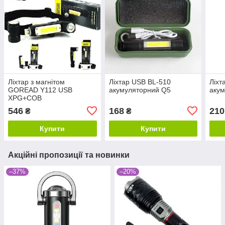
Ліхтар з магнітом
Ліхтар USB BL-510
Ліхт
GOREAD Y112 USB
акумуляторний Q5
акум
XPG+COB
546
168
210
₴
₴
Купити
Купити
Акційні пропозиції та новинки
–37%
–20%