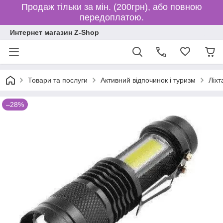
Продаж тільки за мін. (200грн), або повною
передоплатою.
Интернет магазин Z-Shop
Товари та послуги
Активний відпочинок і туризм
Ліхт
–28%