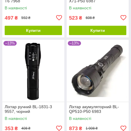
T6 7968
X71-P50 6987
В наявності
В наявності
497
523
₴
₴
592 ₴
608 ₴
Купити
Купити
–13%
–13%
Ліхтар ручний BL-1831-3
Ліхтар акумуляторний BL-
9557, чорний
QP510-P50 6983
В наявності
В наявності
353
873
₴
₴
408 ₴
1 008 ₴