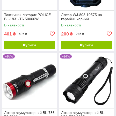
Тактичний ліхтарик POLICE
Ліхтар WJ-808 10575 на
BL-1831-T6 50000W
карабіні, чорний
В наявності
В наявності
401
200
₴
₴
496 ₴
245 ₴
Купити
Купити
–16%
–14%
Ліхтар акумуляторний BL-736
Ліхтар акумуляторний BL-