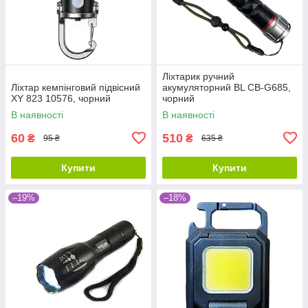
Ліхтарик ручний
Ліхтар кемпінговий підвісний
акумуляторний BL CB-G685,
XY 823 10576, чорний
чорний
В наявності
В наявності
60
510
₴
₴
95 ₴
635 ₴
Купити
Купити
–19%
–18%