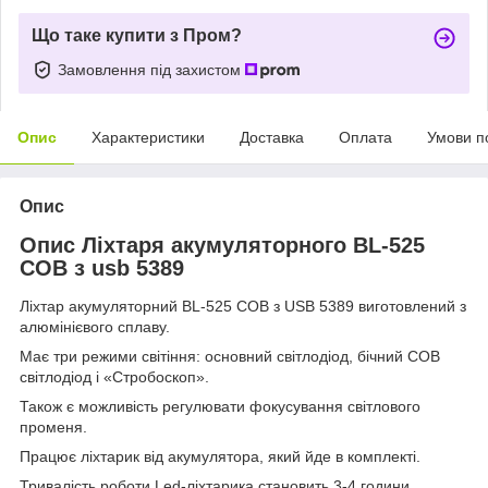
Що таке купити з Пром?
Замовлення під захистом
Опис
Характеристики
Доставка
Оплата
Умови п
Опис
Опис Ліхтаря акумуляторного BL-525
COB з usb 5389
Ліхтар акумуляторний BL-525 COB з USB 5389 виготовлений з
алюмінієвого сплаву.
Має три режими світіння: основний світлодіод, бічний COB
світлодіод і «Стробоскоп».
Також є можливість регулювати фокусування світлового
променя.
Працює ліхтарик від акумулятора, який йде в комплекті.
Тривалість роботи Led-ліхтарика становить 3-4 години.