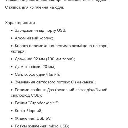
Є кліпса для кріплення на одяг.
Характеристики:
Заряджання від порту USB;
Алюмінієвий корпус;
Кнопка перемикання режимів розміщена на торці
ліхтаря;
Довжина: 92 мм (100 мм zoom);
Діаметр лінзи: 20 мм;
Світло: Холодний білий;
Зумування світлового потоку: Є (механіка);
Режими світіння: Два (основний світлодіод/бічний
світлодіод COB);
Режим "Стробоскоп": Є;
Колір: Чорний;
Живлення: USB 5V;
Роз'єм живлення: micro USB;