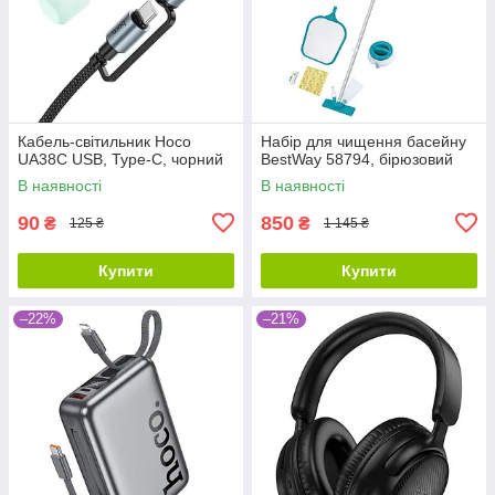
Кабель-світильник Hoco
Набір для чищення басейну
UA38C USB, Type-C, чорний
BestWay 58794, бірюзовий
В наявності
В наявності
90
850
₴
₴
125 ₴
1 145 ₴
Купити
Купити
–22%
–21%