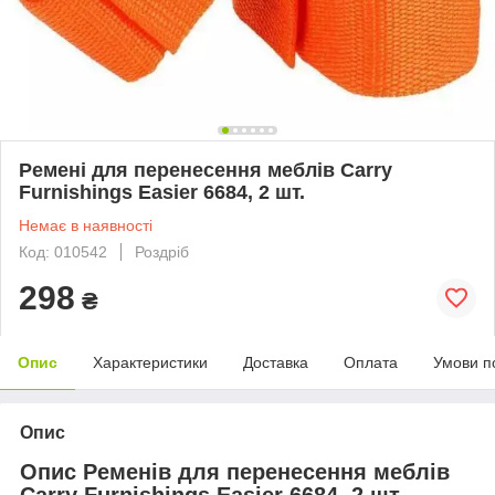
Ремені для перенесення меблів Carry
Furnishings Easier 6684, 2 шт.
Немає в наявності
Код: 010542
Роздріб
298
₴
Опис
Характеристики
Доставка
Оплата
Умови п
Опис
Опис Ременів для перенесення меблів
Carry Furnishings Easier 6684, 2 шт.