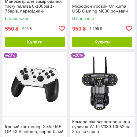
Манометр для вимірювання
тиску палива 0-100psi 1-
Мікрофон ігровий Onikuma
7барів, перехідники
USB Gaming M630 рожевий
В наявності
В наявності
550
950
₴
₴
695 ₴
1 195 ₴
Купити
Купити
–20%
–20%
Камера відеоспостереження
Ігровий контролер Xtrike ME
вулична Wi-Fi V380 10052 на
GP-43 Bluetooth, чорно-білий
3 лінзи чорна