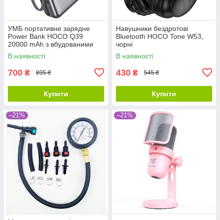
УМБ портативне зарядне
Навушники бездротові
Power Bank HOCO Q39
Bluetooth HOCO Tone W53,
20000 mAh з вбудованими
чорні
кабелями, сіре
В наявності
В наявності
700
430
₴
₴
895 ₴
545 ₴
Купити
Купити
–21%
–21%