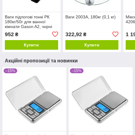
Ваги підлогові тонкі РК
Ваги 2003A, 180кг (0,1 кг)
Мікс
180кг/50г для ванної
420
кімнати Gason A2, чорні
952
322,92
1 1
₴
₴
Купити
Купити
Акційні пропозиції та новинки
–15%
–15%