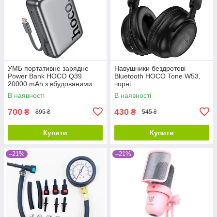
УМБ портативне зарядне
Навушники бездротові
Power Bank HOCO Q39
Bluetooth HOCO Tone W53,
20000 mAh з вбудованими
чорні
кабелями, сіре
В наявності
В наявності
700
430
₴
₴
895 ₴
545 ₴
Купити
Купити
–21%
–21%