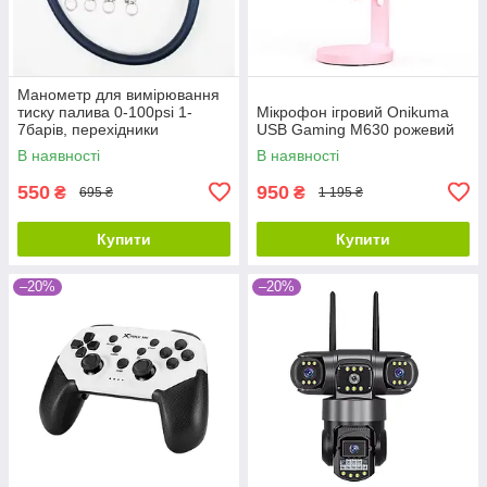
Манометр для вимірювання
тиску палива 0-100psi 1-
Мікрофон ігровий Onikuma
7барів, перехідники
USB Gaming M630 рожевий
В наявності
В наявності
550
950
₴
₴
695 ₴
1 195 ₴
Купити
Купити
–20%
–20%