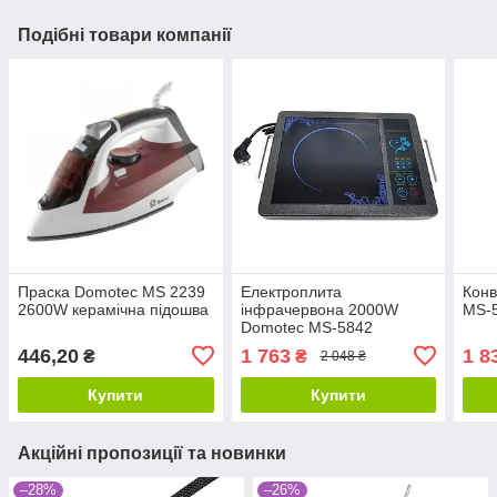
Подібні товари компанії
Праска Domotec MS 2239
Електроплита
Конв
2600W керамічна підошва
інфрачервона 2000W
MS-5
Domotec MS-5842
446,20
1 763
1 8
₴
₴
2 048 ₴
Купити
Купити
Акційні пропозиції та новинки
–28%
–26%