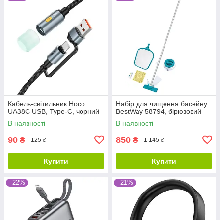
Кабель-світильник Hoco
Набір для чищення басейну
UA38C USB, Type-C, чорний
BestWay 58794, бірюзовий
В наявності
В наявності
90
850
₴
₴
125 ₴
1 145 ₴
Купити
Купити
–22%
–21%