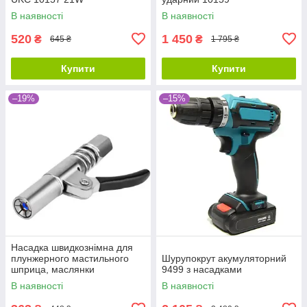
В наявності
В наявності
520
1 450
₴
₴
645 ₴
1 795 ₴
Купити
Купити
–19%
–15%
Насадка швидкознімна для
плунжерного мастильного
Шурупокрут акумуляторний
шприца, маслянки
9499 з насадками
В наявності
В наявності