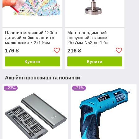
Пластир медичний 120шт
Магніт неодимовий
дитячий лейкопластир з
пошуковий з гачком
малюнками 7.2х1.9см
25x7мм N52 до 12кг
176
216
₴
₴
Купити
Купити
Акційні пропозиції та новинки
–23%
–21%