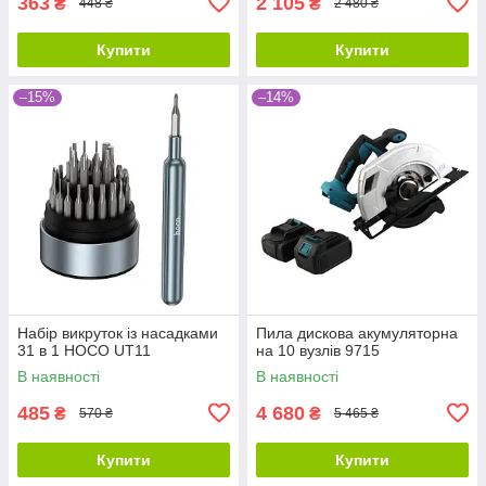
363
2 105
₴
₴
448 ₴
2 480 ₴
Купити
Купити
–15%
–14%
Набір викруток із насадками
Пила дискова акумуляторна
31 в 1 HOCO UT11
на 10 вузлів 9715
В наявності
В наявності
485
4 680
₴
₴
570 ₴
5 465 ₴
Купити
Купити