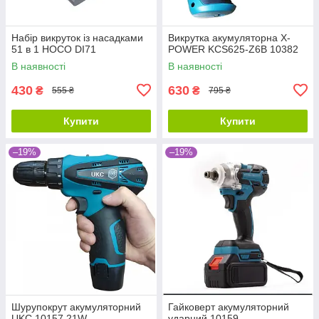
Набір викруток із насадками
Викрутка акумуляторна X-
51 в 1 HOCO DI71
POWER KCS625-Z6B 10382
В наявності
В наявності
430
630
₴
₴
555 ₴
795 ₴
Купити
Купити
–19%
–19%
Шурупокрут акумуляторний
Гайковерт акумуляторний
UKC 10157 21W
ударний 10159