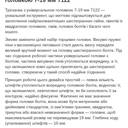
Тріскачка з універсальною головкою 7-19 мм 7122 —
унікальний інструмент, що миттєво підлаштовується для
захоплення найрізноманітніших шестигранних гайок, гвинтів із
квадратною головкою, гаків, головок болтів і багато чого
іншого.
Зможе замінити цілий набір торцевих головок. Висувні пружні
піни з високоміцної легованої сталі дають змогу передати
великий крутний момент на головку шестигранного болта. Під
час з'єднання робочої частини універсальної головки з
болтом, частина висувних пінів утоплюється всередину, а ті,
що залишилися зовні щільно прилягають до шестигранної
головки, створюючи у такий спосіб надійне з'єднання.
Принцип роботи цього девайса простий — певна кількість
штифтів утоплюється всередину головкою болта, водночас ті,
що залишилися, невтоплені штифти, як би охоплюють її за
контуром, надійно фіксуючи. Фактично не має значення
форма головки болта, вона може бути метричним або
дюймовим стандартом, із зам'ятими гранями, квадратна,
трикутна або взагалі невизначеної форми — головне, щоб
максимальний розмір не перевищував 19 мм. Глибина ходу
(упалювання) штифтів — 10 мм.