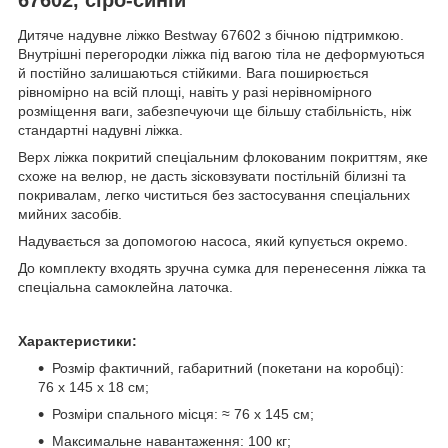
Дитяче надувне ліжко Bestway 67602 з бічною підтримкою.
Внутрішні перегородки ліжка під вагою тіла не деформуються
й постійно залишаються стійкими. Вага поширюється
рівномірно на всій площі, навіть у разі нерівномірного
розміщення ваги, забезпечуючи ще більшу стабільність, ніж
стандартні надувні ліжка.
Верх ліжка покритий спеціальним флокованим покриттям, яке
схоже на велюр, не дасть зісковзувати постільній білизні та
покривалам, легко чиститься без застосування спеціальних
мийних засобів.
Надувається за допомогою насоса, який купується окремо.
До комплекту входять зручна сумка для перенесення ліжка та
спеціальна самоклейна латочка.
Характеристики:
Розмір фактичний, габаритний (покетани на коробці):
76 х 145 х 18 см;
Розміри спального місця: ≈ 76 х 145 см;
Максимальне навантаження: 100 кг;