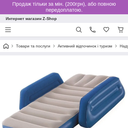
Продаж тільки за мін. (200грн), або повною
передоплатою.
Интернет магазин Z-Shop
Товари та послуги
Активний відпочинок і туризм
Наду