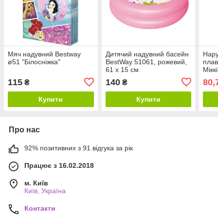
Мяч надувний Bestway
Дитячий надувний басейн
Нару
ø51 "Білосніжка"
BestWay 51061, рожевий,
плав
61 х 15 см
Міккі
25 x
115
140
80,
₴
₴
Купити
Купити
Про нас
92% позитивних з 91 відгука за рік
Працює з 16.02.2018
м. Київ
Київ, Україна
Контакти