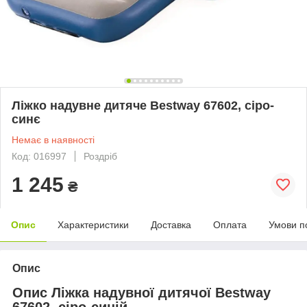
Ліжко надувне дитяче Bestway 67602, сіро-
синє
Немає в наявності
Код: 016997
Роздріб
1 245
₴
Опис
Характеристики
Доставка
Оплата
Умови п
Опис
Опис Ліжка надувної дитячої Bestway
67602, сіро-синій