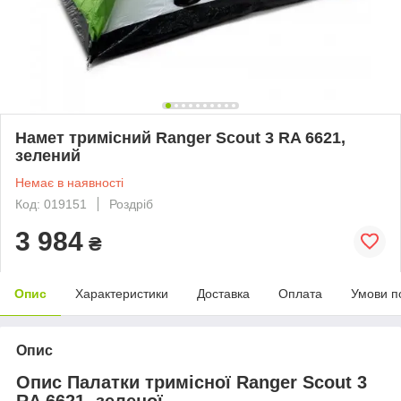
Намет тримісний Ranger Scout 3 RA 6621,
зелений
Немає в наявності
Код: 019151
Роздріб
3 984
₴
Опис
Характеристики
Доставка
Оплата
Умови п
Опис
Опис Палатки тримісної Ranger Scout 3
RA 6621, зеленої