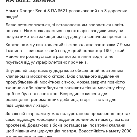
Намет Ranger Scout 3 RA 6621 розрахований на 3 дорослих
людей.
Легко встановлюється, зі встановленням впорається навіть
новачок. Намет складається з двох шарів, завдяки чому ви
почуватиметеся захищеним від дощу та сонячних променів.
Каркас намету виготовлений зі скловолокна завтовшки 7.9 мм.
Тканина — високоякісний і надміцний поліестер 190Т, який
майже не розтягується в разі потрапляння води та не
псується від ультрафіолетових променів.
Внутрішній шар намету додатково обладнаний повітряним
клапаном із москітною сіткою. Вхід спального відділення
продубльований москітною сіткою, можна закрити повністю
тканиною або відстебнути та залишити тільки москітну сітку,
щоб не було так спекотно. Всередині є кишеня для
розміщення різноманітних дрібниць, вгорі — петля для
підвішування ліхтаря.
Зовнішній шар намету має поліуретанове просочення, що так
само підвищує коефіцієнт водонепроникності намету, всі шви
проклеєні. Додатково з боків розташовані повітряні клапани,
щоб підвищити циркуляцію повітря. Водостійкість намету 2000
мм водяного стовпчика.