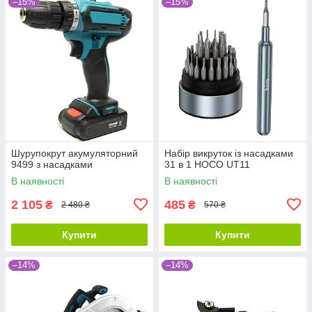
–15%
–15%
Шурупокрут акумуляторний
Набір викруток із насадками
9499 з насадками
31 в 1 HOCO UT11
В наявності
В наявності
2 105
485
₴
₴
2 480 ₴
570 ₴
Купити
Купити
–14%
–14%