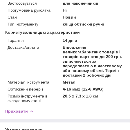
Застосовується
для наконечників
Прогумована рукоятка
Ні
Стан
Новий
Тип інструменту
кліщі обтискні ручні
Користувальницькі характеристики
Гарантія
14 днів
Доставка/оплата
Відсилання
великогабаритних товарів і
товарів вартістю до 200 грн.
здійснюється за
передоплатою в частковому
або повному об'ємі. Термін
доставки 2 робочих дні
Матеріал інструмента
Метал
Обтискний переріз
4-16 мм2 (12-6 AWG)
Розмір інструмента в
20.5 х 7.3 х 1.8 см
складеному стані
Приховати