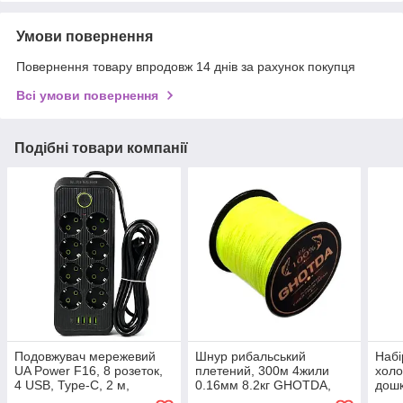
Умови повернення
Повернення товару впродовж 14 днів за рахунок покупця
Всі умови повернення
Подібні товари компанії
Подовжувач мережевий
Шнур рибальський
Набі
UA Power F16, 8 розеток,
плетений, 300м 4жили
холо
4 USB, Type-C, 2 м,
0.16мм 8.2кг GHOTDA,
дошк
чорний
жовтий
10 ш