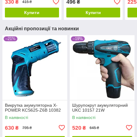
330
496
225
₴
₴
415 ₴
Купити
Купити
Акційні пропозиції та новинки
–21%
–19%
Викрутка акумуляторна X-
Шурупокрут акумуляторний
POWER KCS625-Z6B 10382
UKC 10157 21W
В наявності
В наявності
630
520
₴
₴
795 ₴
645 ₴