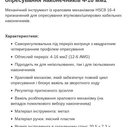
Механічний інструмент із храповим механізмом HSC8 16-4
призначений для опресування втулкових/шпирових кабельних
наконечників.
Характеристики:
Саморегулювальна під переріз матриця з квадратним
чотиригранним профілем опресування
Обтислий переріз: 4-16 мм2 (12-6 AWG)
Підходить як для неізольованих, так і для ізольованих
наконечників
Храповий механізм, який забезпечує повний цикл
опресування і блокує важіль за зворотного ходу
Регулятор притискного зусилля
Важіль розблокування храпового механізму (на
випадок помилкового вибору наконечника)
Матеріал інструмента: метал
Матеріал ручок: якісний пластик
Розмір інструмента в складеному стані: 20.5 х 7.3 х