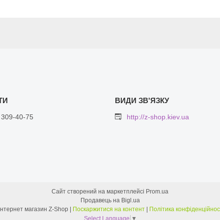
 309-40-75
http://z-shop.kiev.ua
Сайт створений на маркетплейсі
Prom.ua
Продавець на Bigl.ua
Интернет магазин Z-Shop |
Поскаржитися на контент
|
Політика конфіденційнос
Select Language
▼