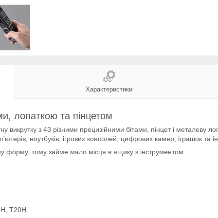
Характеристики
ми, лопаткою та пінцетом
тну викрутку з 43 різними прецизійними бітами, пінцет і металеву л
ютерів, ноутбуків, ігрових консолей, цифрових камер, іграшок та і
тну форму, тому займе мало місця в ящику з інструментом.
5H, T20H