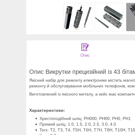
Опис
Опис Викрутки прецизійний із 43 біта
Якісний набір для ремонту електроніки містить магні
ремонту й обслуговування мобільних телефонів, комп'
Виготовлений із якісного металу, а кейс має компак
Характеристики:
Хрестоподібний шліц: PH000, PH00, PH0, PH1
Прямий шліц: 1.0, 1.5, 2.0, 2.5, 3.0, 4.0
Torx: T2, T3, T4, T5H, T6H, T7H, T8H, T10H, T1