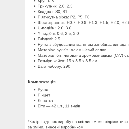
Круг: 0.8
Трикутник: 2.0, 2.3
Квадрат: S0, S1
П'ятикутна зірка: P2, P5, P6
Шестигранник: H0.7, H0.9, H1.3, H1.5, H2.0, H2.
U-подібні: 2.6, 3.0
Y-подібні: 0.6, 2.5, 3.0
Гніздові: 2.5
Ручка з вбудованим магнітом запобігає випадан
Матеріал руків'я: алюмінієвий сплав
Матеріал біт: легована хромованадієва (CrV) ст
Розміри кейса: 15 x 3.5 x 3.5 см
Вага набору: 290 г
Комплектація
Ручка
Пінцет
Лопатка
Біти — 42 шт., 11 видів
*Колір і відтінок виробу на світлині може відрізнят
за зміни, внесені виробником.