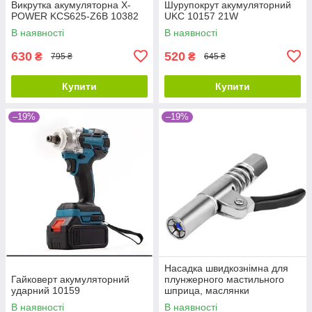
Викрутка акумуляторна X-
Шурупокрут акумуляторний
POWER KCS625-Z6B 10382
UKC 10157 21W
В наявності
В наявності
630
520
₴
₴
795 ₴
645 ₴
Купити
Купити
–19%
–19%
Насадка швидкознімна для
Гайковерт акумуляторний
плунжерного мастильного
ударний 10159
шприца, маслянки
В наявності
В наявності