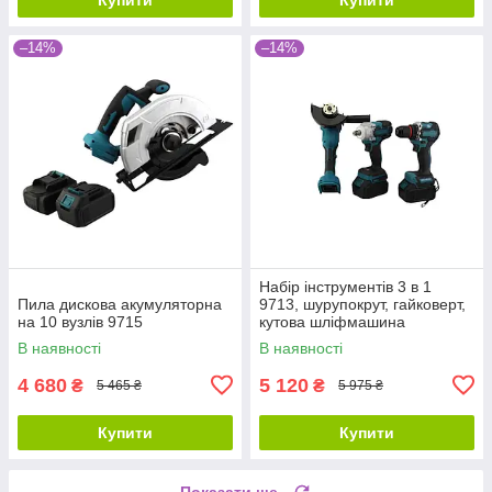
–14%
–14%
Набір інструментів 3 в 1
Пила дискова акумуляторна
9713, шурупокрут, гайковерт,
на 10 вузлів 9715
кутова шліфмашина
В наявності
В наявності
4 680
5 120
₴
₴
5 465 ₴
5 975 ₴
Купити
Купити
Показати ще