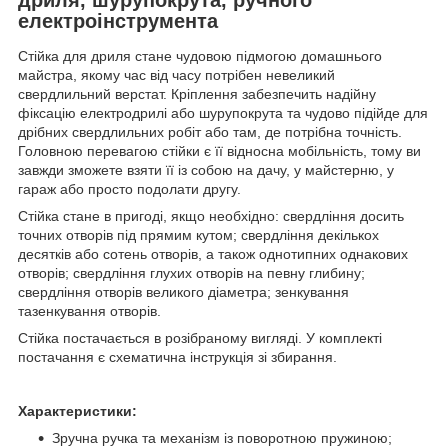
електроінструмента
Стійка для дриля стане чудовою підмогою домашнього
майстра, якому час від часу потрібен невеликий
свердлильний верстат. Кріплення забезпечить надійну
фіксацію електродрилі або шурупокрута та чудово підійде для
дрібних свердлильних робіт або там, де потрібна точність.
Головною перевагою стійки є її відносна мобільність, тому ви
завжди зможете взяти її із собою на дачу, у майстерню, у
гараж або просто подолати другу.
Стійка стане в пригоді, якщо необхідно: свердління досить
точних отворів під прямим кутом; свердління декількох
десятків або сотень отворів, а також однотипних однакових
отворів; свердління глухих отворів на певну глибину;
свердління отворів великого діаметра; зенкування
тазенкування отворів.
Стійка постачається в розібраному вигляді. У комплекті
постачання є схематична інструкція зі збирання.
Характеристики:
Зручна ручка та механізм із поворотною пружиною;