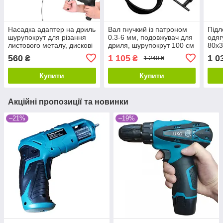
Насадка адаптер на дриль
Вал гнучкий із патроном
Підл
шурупокрут для різання
0.3-6 мм, подовжувач для
одяг
листового металу, дискові
дриля, шурупокрут 100 см
80x3
ножиці
560
1 105
1 0
₴
₴
1 240 ₴
Купити
Купити
Акційні пропозиції та новинки
–21%
–19%