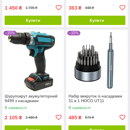
1 450
363
₴
₴
1 795 ₴
448 ₴
Купити
Купити
–15%
–15%
Шурупокрут акумуляторний
Набір викруток із насадками
9499 з насадками
31 в 1 HOCO UT11
В наявності
В наявності
2 105
485
₴
₴
2 480 ₴
570 ₴
Купити
Купити