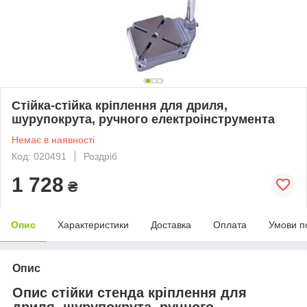
Стійка-стійка кріплення для дриля,
шурупокрута, ручного електроінструмента
Немає в наявності
Код: 020491
Роздріб
1 728
₴
Опис
Характеристики
Доставка
Оплата
Умови п
Опис
Опис стійки стенда кріплення для
дриля, шурупокрута, ручного