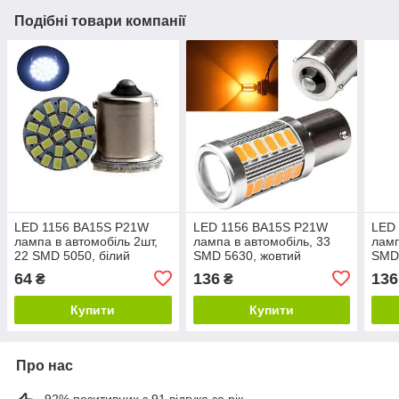
Подібні товари компанії
LED 1156 BA15S P21W
LED 1156 BA15S P21W
LED
лампа в автомобіль 2шт,
лампа в автомобіль, 33
ламп
22 SMD 5050, білий
SMD 5630, жовтий
SMD 
64
136
136
₴
₴
Купити
Купити
Про нас
92% позитивних з 91 відгука за рік