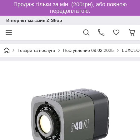
Продаж тільки за мін. (200грн), або повною
передоплатою.
Интернет магазин Z-Shop
Товари та послуги
Поступление 09.02.2025
LUXCEO 