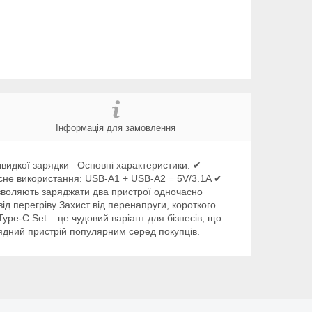
Інформація для замовлення
швидкої зарядки Основні характеристики: ✔
асне використання: USB-A1 + USB-A2 = 5V/3.1A ✔
зволяють заряджати два пристрої одночасно
ід перегріву Захист від перенапруги, короткого
pe-C Set – це чудовий варіант для бізнесів, що
рядний пристрій популярним серед покупців.