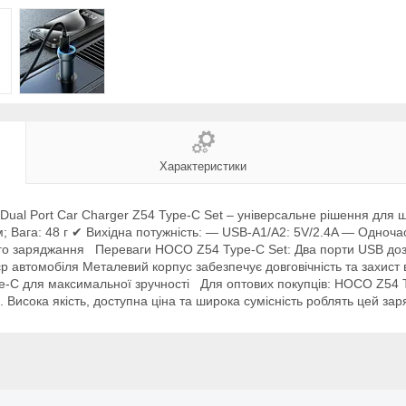
Характеристики
ual Port Car Charger Z54 Type-C Set – універсальне рішення для 
м; Вага: 48 г ✔ Вихідна потужність: — USB-A1/A2: 5V/2.4A — Одноч
ого заряджання Переваги HOCO Z54 Type-C Set: Два порти USB до
р автомобіля Металевий корпус забезпечує довговічність та захист в
e-C для максимальної зручності Для оптових покупців: HOCO Z54 Ty
 Висока якість, доступна ціна та широка сумісність роблять цей за