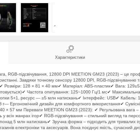
Характеристики
га, RGB-підсвічування, 12800 DPI MEETION GM23 (2023) – це проф
ристанні. Завдяки точному сенсору 12800 DPI, RGB-підсвічуванню т
: ✔ Розміри: 128 × 81 × 40 мм✔ Матеріал: ABS-пластик✔ Вага: 129±
аштовується)✔ Частота опитування: 125~1000 Гц/1 мс✔ Максимальна
нопки 5+1, ресурс — ≥5 млн натискань✔ Інтерфейс: USB✔ Кабель: 1,
 18 г— Ергономічний дизайн для комфортного використання✔ Сумісніс
 140 × 57 мм Переваги MEETION GM23 (2023): ✔ Регульована вага –
ь у всіх жанрах ігор✔ RGB-підсвічування – стильний вигляд та персон
понад 5 млн натискань✔ Зручна форма – підходить для тривалих ігр
инів електроніки та аксесуарів. Вона поєднує якість, сучасний диз