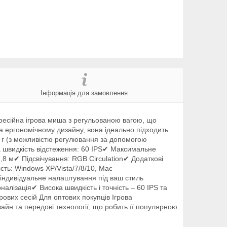
Інформація для замовлення
есійна ігрова миша з регульованою вагою, що
а ергономічному дизайну, вона ідеально підходить
5 г (з можливістю регулювання за допомогою
 швидкість відстеження: 60 IPS✔ Максимальне
8 м✔ Підсвічування: RGB Circulation✔ Додаткові
ть: Windows XP/Vista/7/8/10, Mac
 індивідуальне налаштування під ваш стиль
алізація✔ Висока швидкість і точність – 60 IPS та
ових сесій Для оптових покупців Ігрова
айн та передові технології, що робить її популярною