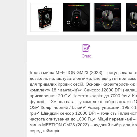
Опис
Ігрова миша MEETION GM23 (2023) – регульована ва
дозволяє налаштувати оптимальне відчуття при вико
для тривалих ігрових сесій. Основні характеристики
комплекту 18 г вантажів)✔ Сенсор: 12800 DPI (нал
прискорення: 20 G✔ Частота кадрів: до 7000 fps✔ К
функції:— Змінна вага – у комплекті набір вантажів
OS✔ Колір: чорний / білий✔ Розмір упаковки: 195 ×
гри✔ Швидкий сенсор 12800 DPI – точність і плавніст
частота опитування до 1000 Гц✔ Міцні перемикачі – 
миша MEETION GM23 (2023) – чудовий вибір для магаз
серед геймерів.