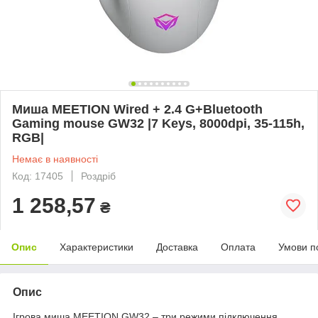
Миша MEETION Wired + 2.4 G+Bluetooth
Gaming mouse GW32 |7 Keys, 8000dpi, 35-115h,
RGB|
Немає в наявності
Код: 17405
Роздріб
1 258,57
₴
Опис
Характеристики
Доставка
Оплата
Умови п
Опис
Ігрова миша MEETION GW32 – три режими підключення,