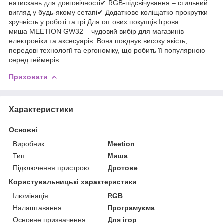
натискань для довговічності✔ RGB-підсвічування – стильний
вигляд у будь-якому сетапі✔ Додаткове коліщатко прокрутки –
зручність у роботі та грі Для оптових покупців Ігрова
миша MEETION GW32 – чудовий вибір для магазинів
електроніки та аксесуарів. Вона поєднує високу якість,
передові технології та ергономіку, що робить її популярною
серед геймерів.
Приховати
Характеристики
Основні
Виробник
Meetion
Тип
Миша
Підключення пристрою
Дротове
Користувальницькі характеристики
Ілюмінація
RGB
Налаштавання
Програмуєма
Основне призначення
Для ігор