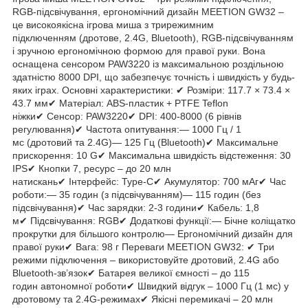
RGB-підсвічування, ергономічний дизайн MEETION GW32 –
це високоякісна ігрова миша з трирежимним
підключенням (дротове, 2.4G, Bluetooth), RGB-підсвічуванням
і зручною ергономічною формою для правої руки. Вона
оснащена сенсором PAW3220 із максимальною роздільною
здатністю 8000 DPI, що забезпечує точність і швидкість у будь-
яких іграх. Основні характеристики: ✔ Розміри: 117.7 × 73.4 ×
43.7 мм✔ Матеріал: ABS-пластик + PTFE Teflon
ніжки✔ Сенсор: PAW3220✔ DPI: 400-8000 (6 рівнів
регулювання)✔ Частота опитування:— 1000 Гц / 1
мс (дротовий та 2.4G)— 125 Гц (Bluetooth)✔ Максимальне
прискорення: 10 G✔ Максимальна швидкість відстеження: 30
IPS✔ Кнопки 7, ресурс – до 20 млн
натискань✔ Інтерфейс: Type-C✔ Акумулятор: 700 мАг✔ Час
роботи:— 35 годин (з підсвічуванням)— 115 годин (без
підсвічування)✔ Час зарядки: 2-3 години✔ Кабель: 1,8
м✔ Підсвічування: RGB✔ Додаткові функції:— Бічне коліщатко
прокрутки для більшого контролю— Ергономічний дизайн для
правої руки✔ Вага: 98 г Переваги MEETION GW32: ✔ Три
режими підключення – використовуйте дротовий, 2.4G або
Bluetooth-зв’язок✔ Батарея великої ємності – до 115
годин автономної роботи✔ Швидкий відгук – 1000 Гц (1 мс) у
дротовому та 2.4G-режимах✔ Якісні перемикачі – 20 млн