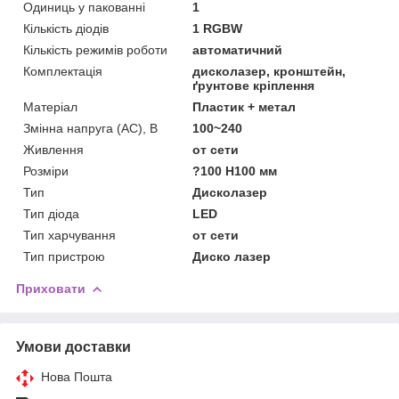
Одиниць у пакованні
1
Кількість діодів
1 RGBW
Кількість режимів роботи
автоматичний
Комплектація
дисколазер, кронштейн,
ґрунтове кріплення
Матеріал
Пластик + метал
Змінна напруга (AC), В
100~240
Живлення
от сети
Розміри
?100 H100 мм
Тип
Дисколазер
Тип діода
LED
Тип харчування
от сети
Тип пристрою
Диско лазер
Приховати
Умови доставки
Нова Пошта