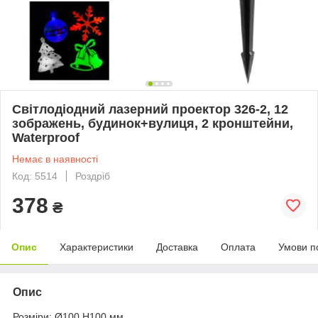
Світлодіодний лазерний проектор 326-2, 12
зображень, будинок+вулиця, 2 кронштейни,
Waterproof
Немає в наявності
Код: 5514
Роздріб
378
₴
Опис
Характеристики
Доставка
Оплата
Умови п
Опис
Розміри: Ø100 H100 мм