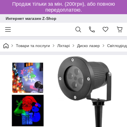
Продаж тільки за мін. (200грн), або повною
передоплатою.
Интернет магазин Z-Shop
Товари та послуги
Ліхтарі
Диско лазер
Світлодіо