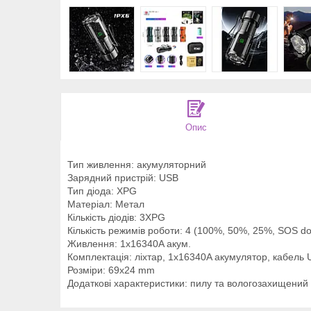
Опис
Тип живлення: акумуляторний
Зарядний пристрій: USB
Тип діода: XPG
Матеріал: Метал
Кількість діодів: 3XPG
Кількість режимів роботи: 4 (100%, 50%, 25%, SOS dou
Живлення: 1х16340A акум.
Комплектація: ліхтар, 1х16340A акумулятор, кабель 
Розміри: 69x24 mm
Додаткові характеристики: пилу та вологозахищений ко