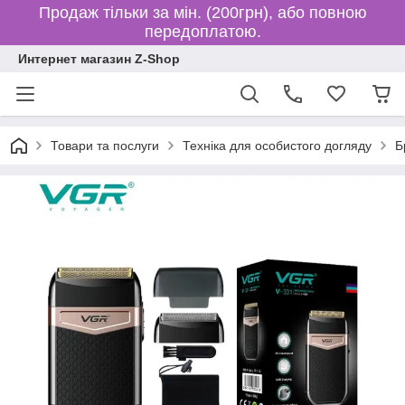
Продаж тільки за мін. (200грн), або повною
передоплатою.
Интернет магазин Z-Shop
Товари та послуги
Техніка для особистого догляду
Б