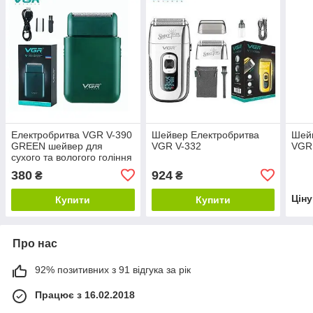
Електробритва VGR V-390
Шейвер Електробритва
Шей
GREEN шейвер для
VGR V-332
VGR
сухого та вологого гоління
380
924
₴
₴
Цін
Купити
Купити
Про нас
92% позитивних з 91 відгука за рік
Працює з 16.02.2018