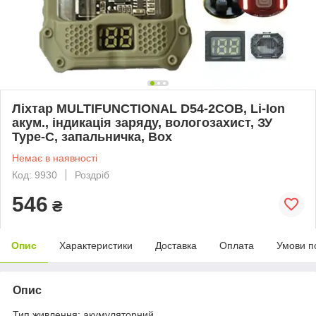
Ліхтар MULTIFUNCTIONAL D54-2COB, Li-Ion
акум., індикація заряду, вологозахист, ЗУ
Type-C, запальничка, Box
Немає в наявності
Код: 9930
Роздріб
546
₴
Опис
Характеристики
Доставка
Оплата
Умови п
Опис
Тип живлення: акумуляторний