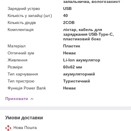
запальничка, вологозахист
Зарядний устрво
USB
Кількість у запайці (шт.)
40
Кількість діодів
2COB
Комплектація
ліхтар, кабель для
заряджання USB-Type-C,
пластиковий бокс
Матеріал
Пластик
Оптичний зум
Немає
Живлення
Li-Ion акумулятор
Розміри
60х62 мм
Тип харчування
акумуляторний
Тип пристрою
Туристичний
Функція Power Bank
Немає
Приховати
Умови доставки
Нова Пошта