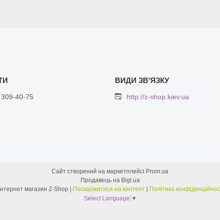
 309-40-75
http://z-shop.kiev.ua
Сайт створений на маркетплейсі
Prom.ua
Продавець на Bigl.ua
Интернет магазин Z-Shop |
Поскаржитися на контент
|
Політика конфіденційнос
Select Language
▼