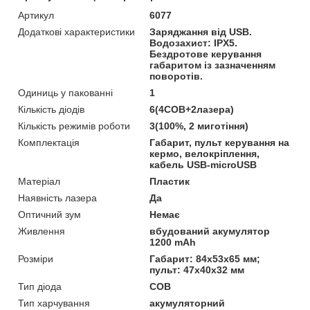
Артикул
6077
Додаткові характеристики
Заряджання від USB.
Водозахист: IPX5.
Бездротове керування
габаритом із зазначенням
поворотів.
Одиниць у пакованні
1
Кількість діодів
6(4COB+2лазера)
Кількість режимів роботи
3(100%, 2 миготіння)
Комплектація
Габарит, пульт керування на
кермо, велокріплення,
кабель USB-microUSB
Матеріал
Пластик
Наявність лазера
Да
Оптичний зум
Немає
Живлення
вбудований акумулятор
1200 mAh
Розміри
Габарит: 84х53х65 мм;
пульт: 47х40х32 мм
Тип діода
COB
Тип харчування
акумуляторний