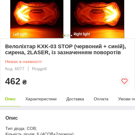
Велоліхтар KXK-03 STOP (червоний + синій),
сирена, 2LASER, із зазначенням поворотів
Немає в наявності
Код: 6077
Роздріб
462
₴
Опис
Характеристики
Доставка
Оплата
Умови п
Опис
Тип діода: COB;
Кількість діодів: 6 (4COB+2лазера);