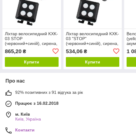
Ліхтар велосипедний KXK-
Ліхтар велосипедний KXK-
Вело
03 STOP
03 "STOP"
(yell
(червоний+синій), сирена,
(червоний+синій), сирена,
акум
2LASER, із зазначенням
2LASER, із зазначенням
зазн
865,20
534,06
1 0
₴
₴
поворотів
поворотів
ЗУ m
Купити
Купити
Про нас
92% позитивних з 91 відгука за рік
Працює з 16.02.2018
м. Київ
Київ, Україна
Контакти