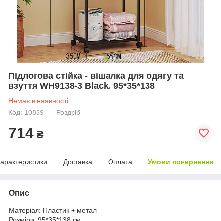
Підлогова стійка - вішалка для одягу та
взуття WH9138-3 Black, 95*35*138
Немає в наявності
Код: 10859
Роздріб
714
₴
арактеристики
Доставка
Оплата
Умови повернення
Опис
Матеріал: Пластик + метал
Розміри: 95*35*138 см