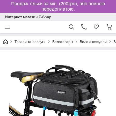
Продаж тільки за мін. (200грн), або повною
передоплатою.
Интернет магазин Z-Shop
Товари та послуги
Велотовары
Вело аксесуари
В