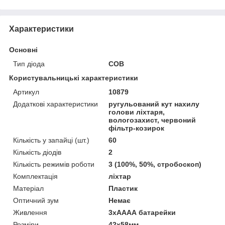
Характеристики
Основні
Тип діода
COB
Користувальницькі характеристики
Артикул
10879
Додаткові характеристики
ругульований кут нахилу
голови ліхтаря,
вологозахист, червоний
фільтр-козирок
Кількість у запайці (шт.)
60
Кількість діодів
2
Кількість режимів роботи
3 (100%, 50%, стробоскоп)
Комплектація
ліхтар
Матеріал
Пластик
Оптичний зум
Немає
Живлення
3хАААА батарейки
Розміри
42х58мм