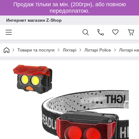
Продаж тільки за мін. (200грн), або повною
передоплатою.
Интернет магазин Z-Shop
Товари та послуги
Ліхтарі
Ліхтарі Police
Ліхтарі н