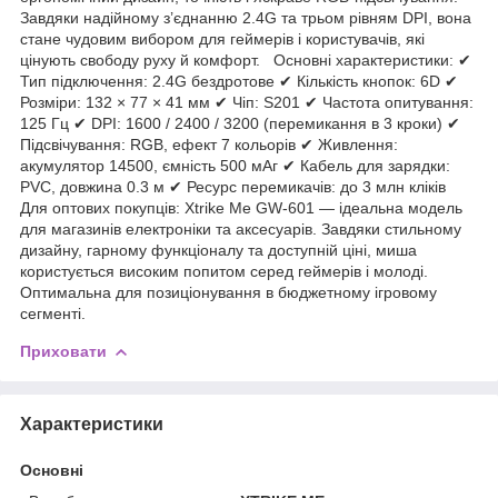
Завдяки надійному з’єднанню 2.4G та трьом рівням DPI, вона
стане чудовим вибором для геймерів і користувачів, які
цінують свободу руху й комфорт. Основні характеристики: ✔
Тип підключення: 2.4G бездротове ✔ Кількість кнопок: 6D ✔
Розміри: 132 × 77 × 41 мм ✔ Чіп: S201 ✔ Частота опитування:
125 Гц ✔ DPI: 1600 / 2400 / 3200 (перемикання в 3 кроки) ✔
Підсвічування: RGB, ефект 7 кольорів ✔ Живлення:
акумулятор 14500, ємність 500 мАг ✔ Кабель для зарядки:
PVC, довжина 0.3 м ✔ Ресурс перемикачів: до 3 млн кліків
Для оптових покупців: Xtrike Me GW-601 — ідеальна модель
для магазинів електроніки та аксесуарів. Завдяки стильному
дизайну, гарному функціоналу та доступній ціні, миша
користується високим попитом серед геймерів і молоді.
Оптимальна для позиціонування в бюджетному ігровому
сегменті.
Приховати
Характеристики
Основні