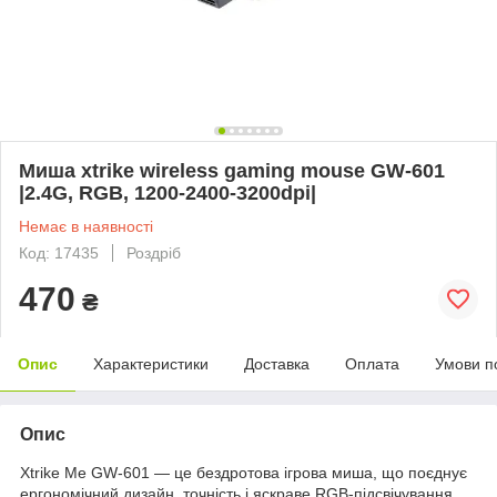
Миша xtrike wireless gaming mouse GW-601
|2.4G, RGB, 1200-2400-3200dpi|
Немає в наявності
Код: 17435
Роздріб
470
₴
Опис
Характеристики
Доставка
Оплата
Умови п
Опис
Xtrike Me GW-601 — це бездротова ігрова миша, що поєднує
ергономічний дизайн, точність і яскраве RGB-підсвічування.