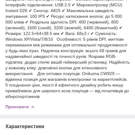
Інтерфейс підключення: USB 2.0 ✔ Мікроконтролер (MCU):
Instant D26 ✔ Сенсор: A825 ✔ Максимальна швидкість
зчитування: 100 IPS ✔ Ресурс натискання кнопок: до 5 000
000 кліків ✔ Роздільна здатність DPI: 400 (червоний), 800
(зелений), 1600 (синій), 3200 (жовтий), 6400 (блакитний) ✔
Розміри: 122.5×64×38.5 мм ✔ Вага: 68±3 г ✔ Сумісність:
Windows XP/Vista/7/8/10 Особливості: 5 рівнів DPI: миттєве
перемикання між режимами для оптимальної продуктивності
у будь-яких іграх. Надлегка конструкція: всього 68 грамів для
надзвичайної швидкості та точності рухів. Яскрава RGB-
підсвітка: додає стилю вашій геймерській установці. Надійність
у кожному кліку: довговічні кнопки для інтенсивного
використання. Для оптових покупців: Onikuma CW929 —
відмінна позиція для магазинів електроніки та маркетплейсів.
Її поєднання ціни, якості й ефектного дизайну робить мишу
привабливою для широкого кола покупців — від початківців до
кіберспортсменів.
Приховати
Характеристики