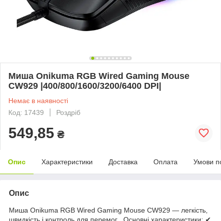
Миша Onikuma RGB Wired Gaming Mouse
CW929 |400/800/1600/3200/6400 DPI|
Немає в наявності
Код: 17439
Роздріб
549,85
₴
Опис
Характеристики
Доставка
Оплата
Умови п
Опис
Миша Onikuma RGB Wired Gaming Mouse CW929 — легкість,
швидкість і контроль для перемог Основні характеристики: ✔