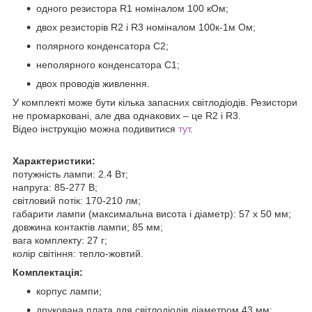
одного резистора R1 номіналом 100 кОм;
двох резисторів R2 і R3 номіналом 100к-1м Ом;
полярного конденсатора С2;
неполярного конденсатора С1;
двох проводів живлення.
У комплекті може бути кілька запасних світлодіодів. Резистори
не промарковані, але два однакових – це R2 і R3.
Відео інструкцію можна подивитися
тут
.
Характеристики:
потужність лампи: 2.4 Вт;
напруга: 85-277 В;
світловий потік: 170-210 лм;
габарити лампи (максимальна висота і діаметр): 57 х 50 мм;
довжина контактів лампи; 85 мм;
вага комплекту: 27 г;
колір світіння: тепло-жовтий.
Комплектація:
корпус лампи;
друкована плата для світлодіодів діаметром 43 мм;