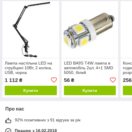
Лампа настільна LED на
LED BA9S T4W лампа в
Конс
струбцині 10Вт, 2 коліна,
автомобіль 2шт, 4+1 SMD
годи
USB, чорна
5050, білий
розр
1 112
56
256
₴
₴
Купити
Купити
Про нас
92% позитивних з 91 відгука за рік
Працює з 16.02.2018