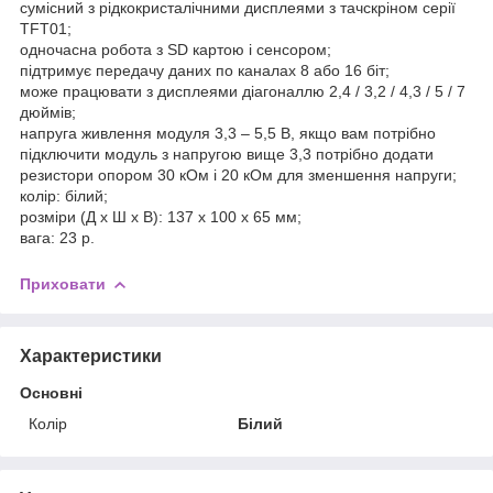
сумісний з рідкокристалічними дисплеями з тачскріном серії
TFT01;
одночасна робота з SD картою і сенсором;
підтримує передачу даних по каналах 8 або 16 біт;
може працювати з дисплеями діагоналлю 2,4 / 3,2 / 4,3 / 5 / 7
дюймів;
напруга живлення модуля 3,3 – 5,5 В, якщо вам потрібно
підключити модуль з напругою вище 3,3 потрібно додати
резистори опором 30 кОм і 20 кОм для зменшення напруги;
колір: білий;
розміри (Д х Ш х В): 137 х 100 х 65 мм;
вага: 23 р.
Приховати
Характеристики
Основні
Колір
Білий