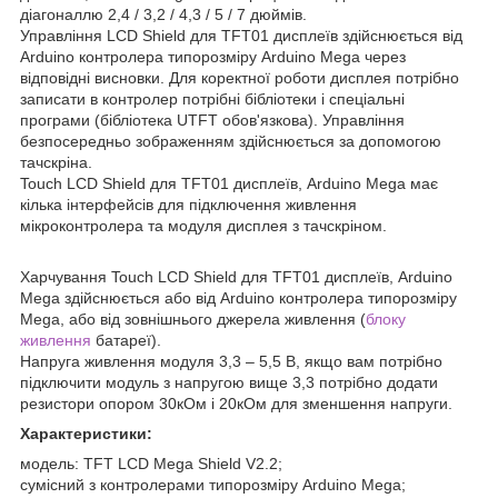
діагоналлю 2,4 / 3,2 / 4,3 / 5 / 7 дюймів.
Управління LCD Shield для TFT01 дисплеїв здійснюється від
Arduino контролера типорозміру Arduino Mega через
відповідні висновки. Для коректної роботи дисплея потрібно
записати в контролер потрібні бібліотеки і спеціальні
програми (бібліотека UTFT обов'язкова). Управління
безпосередньо зображенням здійснюється за допомогою
тачскріна.
Touch LCD Shield для TFT01 дисплеїв, Arduino Mega має
кілька інтерфейсів для підключення живлення
мікроконтролера та модуля дисплея з тачскріном.
Харчування Touch LCD Shield для TFT01 дисплеїв, Arduino
Mega здійснюється або від Arduino контролера типорозміру
Mega, або від зовнішнього джерела живлення (
блоку
живлення
батареї).
Напруга живлення модуля 3,3 – 5,5 В, якщо вам потрібно
підключити модуль з напругою вище 3,3 потрібно додати
резистори опором 30кОм і 20кОм для зменшення напруги.
Характеристики:
модель: TFT LCD Mega Shield V2.2;
сумісний з контролерами типорозміру Arduino Mega;