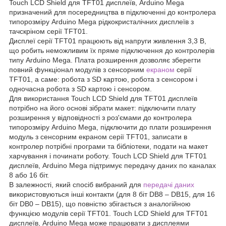
Touch LCD Shield для TFT01 дисплеїв, Arduino Mega
призначений для посередництва в підключенні до контролера
типорозміру Arduino Mega рідкокристалічних дисплеїв з
тачскріном серії TFT01.
Дисплеї серії TFT01 працюють від напруги живлення 3,3 В,
що робить неможливим їх пряме підключення до контролерів
типу Arduino Mega. Плата розширення дозволяє зберегти
повний функціонал модулів з сенсорним
екраном
серії
TFT01, а саме: робота з SD картою, робота з сенсором і
одночасна робота з SD картою і сенсором.
Для використання Touch LCD Shield для TFT01 дисплеїв
потрібно на його основі зібрати макет: підключити плату
розширення у відповідності з роз'ємами до контролера
типорозміру Arduino Mega, підключити до плати розширення
модуль з сенсорним екраном серії TFT01, записати в
контролер потрібні програми та бібліотеки, подати на макет
харчування і починати роботу. Touch LCD Shield для TFT01
дисплеїв, Arduino Mega підтримує передачу даних по каналах
8 або 16 біт.
В залежності, який спосіб вибраний для
передачі даних
використовуються інші контакти (для 8 біт DB8 – DB15, для 16
біт DB0 – DB15), що повністю збігається з аналогійною
функцією модулів серії TFT01. Touch LCD Shield для TFT01
дисплеїв, Arduino Mega може працювати з дисплеями