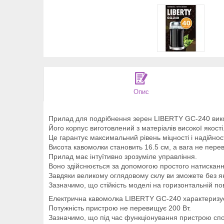
Опис
Прилад для подрібнення зерен LIBERTY GC-240 вико
Його корпус виготовлений з матеріалів високої якості
Це гарантує максимальний рівень міцності і надійност
Висота кавомолки становить 16.5 см, а вага не перев
Прилад має інтуїтивно зрозуміле управління.
Воно здійснюється за допомогою простого натисканн
Завдяки великому оглядовому склу ви зможете без я
Зазначимо, що стійкість моделі на горизонтальній по
Електрична кавомолка LIBERTY GC-240 характеризу
Потужність пристрою не перевищує 200 Вт.
Зазначимо, що під час функціонування пристрою спо