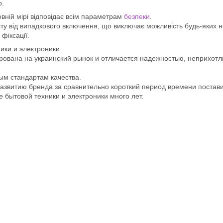
р.
вній мірі відповідає всім параметрам
безпеки
.
 від випадкового включення, що виключає можливість будь-яких н
фіксації.
ики и электроники.
ована на украинский рынок и отличается надежностью, неприхотл
ым стандартам качества.
развитию бренда за сравнительно короткий период времени постав
бытовой техники и электроники много лет.