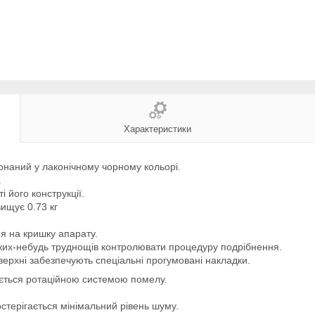
Характеристики
наний у лаконічному чорному кольорі.
.
і його конструкції.
ищує 0.73 кг
я на кришку апарату.
ких-небудь труднощів контролювати процедуру подрібнення.
верхні забезпечують спеціальні прогумовані накладки.
ється ротаційною системою помелу.
стерігається мінімальний рівень шуму.