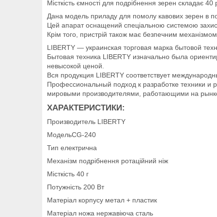
Місткість ємності для подрібнення зерен складає 40 
Дана модель приладу для помолу кавових зерен в по
Цей апарат оснащений спеціальною системою захисту
Крім того, пристрій також має безпечним механізмом 
LIBERTY — украинская торговая марка бытовой техн
Бытовая техника LIBERTY изначально была ориентир
невысокой ценой.
Вся продукция LIBERTY соответствует международн
Профессиональный подход к разработке техники и 
мировыми производителями, работающими на рынке 
ХАРАКТЕРИСТИКИ:
Производитель LIBERTY
МодельCG-240
Тип електрична
Механізм подрібнення ротаційний ніж
Місткість 40 г
Потужність 200 Вт
Матеріал корпусу метал + пластик
Матеріал ножа нержавіюча сталь