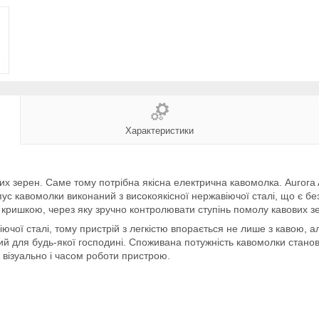
Характеристики
их зерен. Саме тому потрібна якісна електрична кавомолка. Aurora
с кавомолки виконаний з високоякісної нержавіючої сталі, що є без
кришкою, через яку зручно контролювати ступінь помолу кавових з
ючої сталі, тому пристрій з легкістю впорається не лише з кавою, але
й для будь-якої господині. Споживана потужність кавомолки станови
 візуально і часом роботи пристрою.