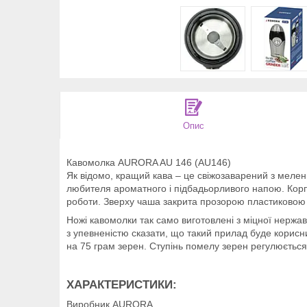
Опис
Кавомолка AURORA AU 146 (AU146)
Як відомо, кращий кава – це свіжозаварений з мелен
любителя ароматного і підбадьорливого напою. Корпу
роботи. Зверху чаша закрита прозорою пластиковою 
Ножі кавомолки так само виготовлені з міцної нержаві
з упевненістю сказати, що такий прилад буде корисни
на 75 грам зерен. Ступінь помелу зерен регулюється
ХАРАКТЕРИСТИКИ:
Виробник AURORA