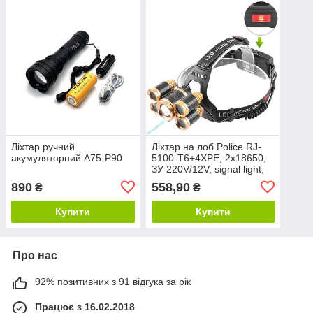
Ліхтар ручний
Ліхтар на лоб Police RJ-
акумуляторний A75-P90
5100-T6+4XPE, 2х18650,
ЗУ 220V/12V, signal light,
zoom, комплект
890
558,90
₴
₴
Купити
Купити
Про нас
92% позитивних з 91 відгука за рік
Працює з 16.02.2018