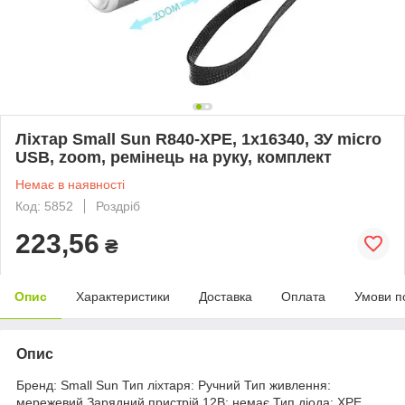
Ліхтар Small Sun R840-XPE, 1х16340, ЗУ micro
USB, zoom, ремінець на руку, комплект
Немає в наявності
Код: 5852
Роздріб
223,56
₴
Опис
Характеристики
Доставка
Оплата
Умови п
Опис
Бренд: Small Sun Тип ліхтаря: Ручний Тип живлення:
мережевий Зарядний пристрій 12В: немає Тип діода: XPE