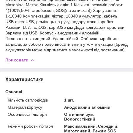
Матеріал: Метал Кількість діодів: 1 Кількість режимів роботи:
4(100%,50%, стробоскоп, SOS(на затискач)) Харчування:
1x16340 Комплектація: ліхтар, 16340 акумулятор, кабель
USB-microUSB, ремінець на руку, подарункова коробка
Розміри: L87, голО32, корпО25 мм Додаткові характеристики:
Зарядка від USB. Корпус - анодований алюміній.
Пиловологозахищений. Ударостійкий. Фабрика виробник
залишає за собою право вносити зміни у комплектацію (бренд
акумуляторів може відрізнятися в залежності від постачання)
Приховати
Характеристики
Основні
Кількість світлодіодів
1 шт.
Матеріал корпусу
Анодований алюміній
Особливості ліхтаря
Оптичний зум,
Вологостійкий
Режими роботи ліхтаря
Максимальний, Середній,
Миготливий, Режим SOS