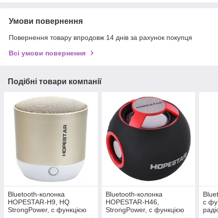
Умови повернення
Повернення товару впродовж 14 днів за рахунок покупця
Всі умови повернення
Подібні товари компанії
Bluetooth-колонка
Bluetooth-колонка
Blue
HOPESTAR-H9, HQ
HOPESTAR-H46,
c фу
StrongPower, c функцією
StrongPower, c функцією
раді
speakerphone, радіо
speakerphone, радіо