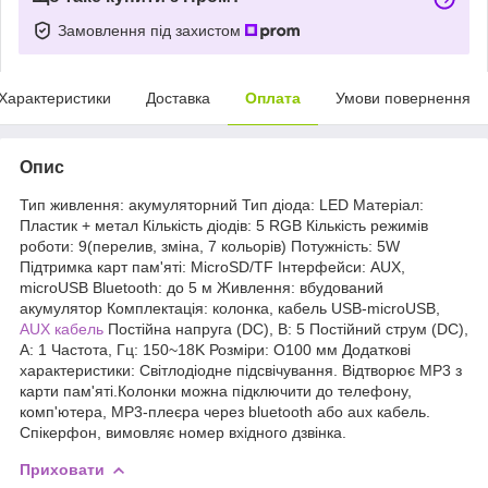
Замовлення під захистом
Характеристики
Доставка
Оплата
Умови повернення
Опис
Тип живлення: акумуляторний Тип діода: LED Матеріал:
Пластик + метал Кількість діодів: 5 RGB Кількість режимів
роботи: 9(перелив, зміна, 7 кольорів) Потужність: 5W
Підтримка карт пам'яті: MicroSD/TF Інтерфейси: AUX,
microUSB Bluetooth: до 5 м Живлення: вбудований
акумулятор Комплектація: колонка, кабель USB-microUSB,
AUX кабель
Постійна напруга (DC), В: 5 Постійний струм (DC),
А: 1 Частота, Гц: 150~18K Розміри: O100 мм Додаткові
характеристики: Світлодіодне підсвічування. Відтворює MP3 з
карти пам'яті.Колонки можна підключити до телефону,
комп'ютера, MP3-плеєра через bluetooth або aux кабель.
Спікерфон, вимовляє номер вхідного дзвінка.
Приховати