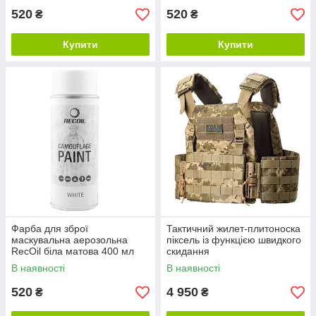
520
520
₴
₴
Купити
Купити
Фарба для зброї
Тактичний жилет-плитоноска
маскувальна аерозольна
піксель із функцією швидкого
RecOil біла матова 400 мл
скидання
В наявності
В наявності
520
4 950
₴
₴