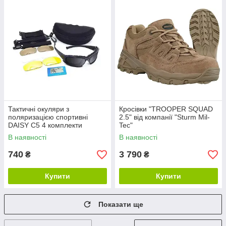
Тактичні окуляри з
Кросівки "TROOPER SQUAD
поляризацією спортивні
2.5" від компанії "Sturm Mil-
DAISY С5 4 комплекти
Tec"
змінних лінз чохол
В наявності
В наявності
740
3 790
₴
₴
Купити
Купити
Показати ще