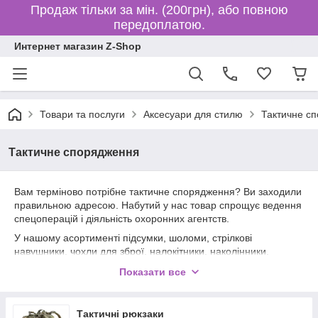
Продаж тільки за мін. (200грн), або повною
передоплатою.
Интернет магазин Z-Shop
Товари та послуги
Аксесуари для стилю
Тактичне с
Тактичне спорядження
Вам терміново потрібне тактичне спорядження? Ви заходили
правильною адресою. Набутий у нас товар спрощує ведення
спецоперацій і діяльність охоронних агентств.
У нашому асортименті підсумки, шоломи, стрілкові
навушники, чохли для зброї, налокітники, наколінники,
захисні щити, засоби для маскування. Вам не треба шукати
Показати все
магазини містом тепер досить просто зайти на наш сайт,
щоб купити тактичне спорядження недорого.
У нашому інтернет-магазині можна підібрати за розміром,
Тактичні рюкзаки