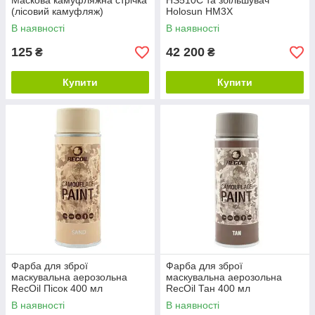
Маскова камуфляжна стрічка
HS510C та збільшувач
(лісовий камуфляж)
Holosun HM3X
В наявності
В наявності
125
42 200
₴
₴
Купити
Купити
Фарба для зброї
Фарба для зброї
маскувальна аерозольна
маскувальна аерозольна
RecOil Пісок 400 мл
RecOil Тан 400 мл
В наявності
В наявності