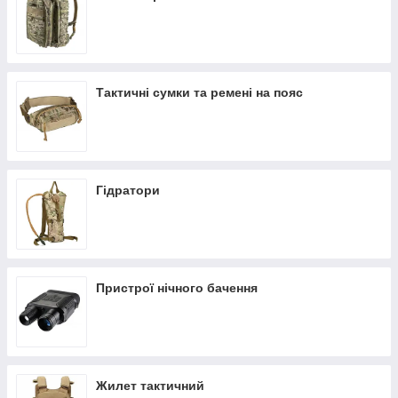
якістю та ступенем комфорту найвідповідніші моделі
обмундирування та спорядження. Ми пропонуємо надійні та
зручні кобури, збройові ремені, системи розвантаження,
патронташі, пояси, шнури для страхування, захисну амуніцію
для голови та всього тіла.
Тактичні сумки та ремені на пояс
Якщо вам необхідно купити тактичне спорядження в
інтернет-магазині, це реально, після того, як ви відвідаєте
наш сайт. Ми пропонуємо зразки військового спорядження, і
надаємо можливість підібрати моделі, які влаштовують вас за
параметрами цінової політики.
Гідратори
Військове спорядження з нашого арсеналу вирізняється
високими параметрами якості, зручністю у використанні та
оптимальними цінами.
Ми є гарантом безпеки, комфорту та раціональності. Ваш
правильний вибір — запорука успіху в виконанні тактичних
операцій.
Пристрої нічного бачення
Жилет тактичний