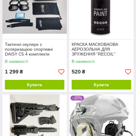
Тактичні окуляри з
КРАСКА МАСКОВАОВА
поляризацією спортивні
АЕРОЗОЛЬНА ДЛЯ
DAISY С5 4 комплекти
ЗРУЖЕННЯ "RECOIL"
змінних лінз чохол
(Чорна)
В наявності
В наявності
1 299
520
₴
₴
Купити
Купити
–20%