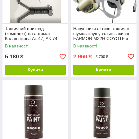
Тактичний приклад
Навушники активні тактичні
(комплект) на автомат
шумозаглушувальні захисні
Калашнікова Ак-47, АК-74
EARMOR M32H COYOTE з
адаптерами
В наявності
В наявності
5 180
2 960
₴
₴
3 700 ₴
Купити
Купити