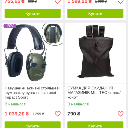
755,65
1 599,20
₴
₴
889 ₴
1 999 ₴
Купити
Купити
–20%
Навушники активні стрільцеві
СУМКА ДЛЯ СКИДАННЯ
шумозаглушувальні захисні
МАГАЗИНІВ MIL-TEC чорна/
Impact Sport
койот
В наявності
В наявності
1 039,20
790
₴
₴
1 299 ₴
Купити
Купити