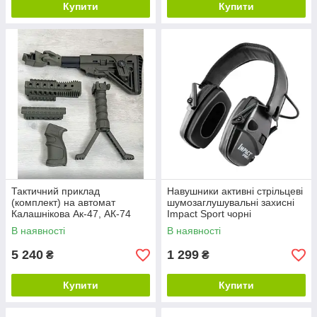
Купити
Купити
Тактичний приклад
Навушники активні стрільцеві
(комплект) на автомат
шумозаглушувальні захисні
Калашнікова Ак-47, АК-74
Impact Sport чорні
олива
В наявності
В наявності
5 240
1 299
₴
₴
Купити
Купити