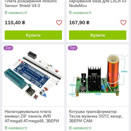
Плата розширення Arduino
харчування база для LoLin v3
Sensor Shield V4.0
NodeMcu
В наявності
В наявності
110,40
167,90
₴
₴
Купити
Купити
Топ
Топ
Налагоджувальна плата
Котушка трансформатор
мінімал ZIF панель AVR
Тесла музична SSTC качор,
ATmega8 ATmega48, ЗБЕРИ
ЗБЕРИ САМ
САМ
В наявності
В наявності