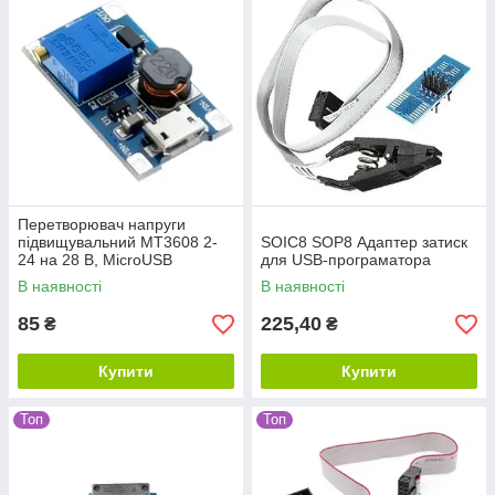
Перетворювач напруги
підвищувальний MT3608 2-
SOIC8 SOP8 Адаптер затиск
24 на 28 В, MicroUSB
для USB-програматора
В наявності
В наявності
85
225,40
₴
₴
Купити
Купити
Топ
Топ