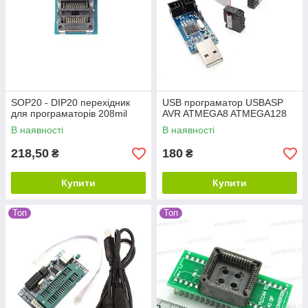
SOP20 - DIP20 перехідник
USB програматор USBASP
для програматорів 208mil
AVR ATMEGA8 ATMEGA128
В наявності
В наявності
218,50
180
₴
₴
Купити
Купити
Топ
Топ