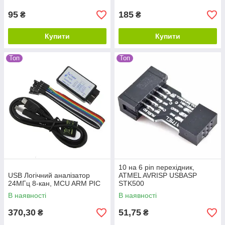
95
185
₴
₴
Купити
Купити
Топ
Топ
10 на 6 pin перехідник,
USB Логічний аналізатор
ATMEL AVRISP USBASP
24МГц 8-кан, MCU ARM PIC
STK500
В наявності
В наявності
370,30
51,75
₴
₴