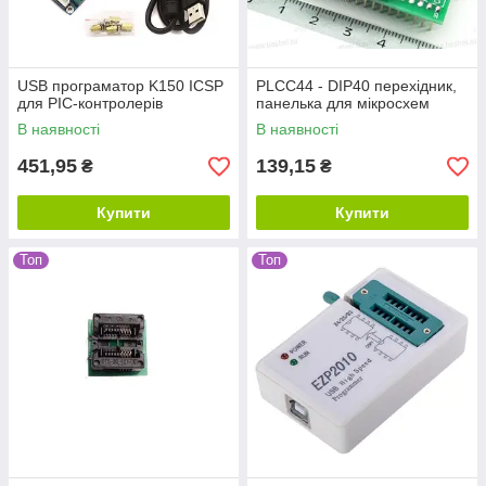
USB програматор K150 ICSP
PLCC44 - DIP40 перехідник,
для PIC-контролерів
панелька для мікросхем
В наявності
В наявності
451,95
139,15
₴
₴
Купити
Купити
Топ
Топ