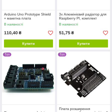
Arduino Uno Prototype Shield
3x Алюмінієвий радіатор для
+ макетна плата
Raspberry PI, комплект
В наявності
В наявності
110,40
51,75
₴
₴
Купити
Купити
Топ
Топ
Плата розширення