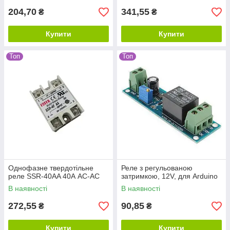
204,70
341,55
₴
₴
Купити
Купити
Топ
Топ
Однофазне твердотільне
Реле з регульованою
реле SSR-40AA 40А AC-AC
затримкою, 12V, для Arduino
В наявності
В наявності
272,55
90,85
₴
₴
Купити
Купити